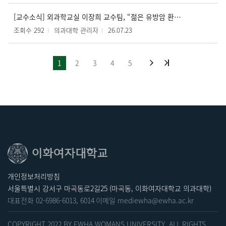
[교수소식] 외과학교실 이장희 교수팀, “젊은 유방암 환자, 전신 전이보다 국소 재발 주의해야”
조회수 292
의과대학 관리자
26.07.23
1
2
3
4
5
개인정보처리방침
서울특별시 강서구 마곡동로2길25 (마곡동, 이화여자대학교 의과대학)
대표전화
02-6986-6013
,
6014
이메일
mediewha@ewha.ac.kr
COPYRIGHT 2022 BY EWHA WOMANS UNIVERSITY. ALL RIGHTS