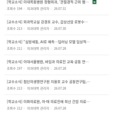
[학교소식] 이대목동병원 정형외과, ‘관절경적 근위 햄스트링 봉합술’ 본격 시행
N
조회수 194
의과대학 관리자
26.07.31
[교수소식] 외과학교실 강경호 교수, 갑상선암 로봇수술 1,300례 달성
조회수 213
의과대학 관리자
26.07.30
[학교소식] “심방세동, AI로 예측…딥러닝 모델 임상적 유효성 입증”
조회수 211
의과대학 관리자
26.07.28
[학교소식] 이대서울병원, 바임과 의료진 교육·공동 연구 활성화 MOU 체결
조회수 197
의과대학 관리자
26.07.28
[교수소식] 첨단의생명연구원 지용호 교수 공동연구팀, 젊은 성인 흡연과 지방간 연관성 규명
조회수 213
의과대학 관리자
26.07.28
[학교소식] 이화의료원, 아·태 의료진에 최신 간암 치료술 전수…'TARE 교육 허브' 도약
조회수 212
의과대학 관리자
26.07.28