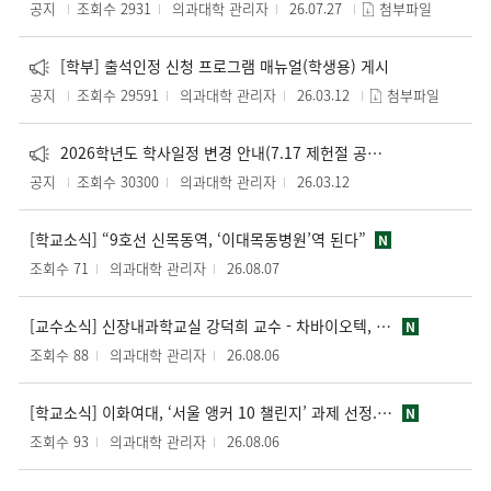
공지
조회수 2931
의과대학 관리자
26.07.27
첨부파일
[학부] 출석인정 신청 프로그램 매뉴얼(학생용) 게시
공지
조회수 29591
의과대학 관리자
26.03.12
첨부파일
2026학년도 학사일정 변경 안내(7.17 제헌절 공휴일 재지정 건)
공지
조회수 30300
의과대학 관리자
26.03.12
[학교소식] “9호선 신목동역, ‘이대목동병원’역 된다”
N
조회수 71
의과대학 관리자
26.08.07
[교수소식] 신장내과학교실 강덕희 교수 - 차바이오텍, 이화여대와 복막섬유화 치료제 공동 연구 선정
N
조회수 88
의과대학 관리자
26.08.06
[학교소식] 이화여대, ‘서울 앵커 10 챌린지’ 과제 선정... 초고령사회 통합돌봄관리 모델 구축
N
조회수 93
의과대학 관리자
26.08.06